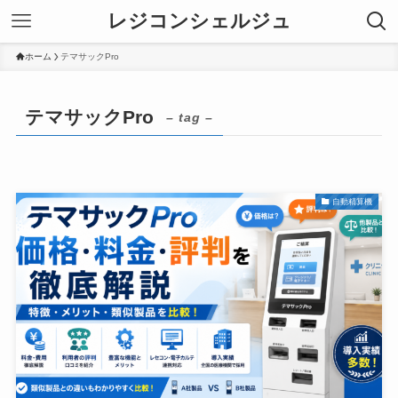
レジコンシェルジュ
ホーム
テマサックPro
テマサックPro
– tag –
自動精算機