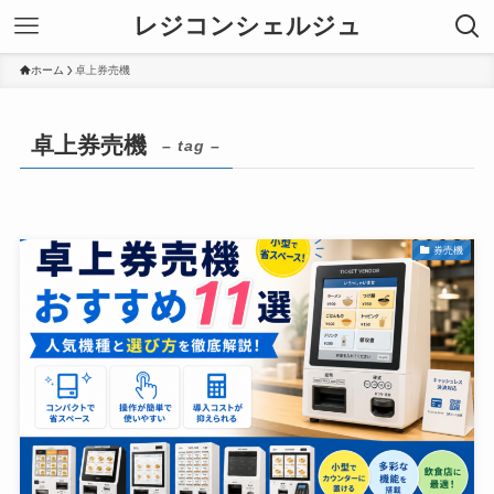
レジコンシェルジュ
ホーム
卓上券売機
卓上券売機
– tag –
券売機