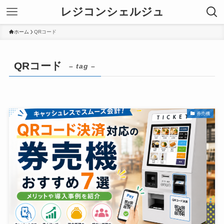
レジコンシェルジュ
ホーム
QRコード
QRコード
– tag –
券売機