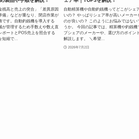
め製品や手順を解説！
ェア率｜TOP3を解説！
金残高と売上の突合」「差異原因
自動精算機や自動釣銭機ってどこがシェ
準備」などが重なり、閉店作業が
いの？ やっぱりシェア率が高いメーカー
務です。自動釣銭機を導入する
のが良いの？ このようにお悩みではない
械が管理するため手数えや数え直
うか。 今回の記事では、精算機や釣銭機
レポートとPOS売上を照合する
プシェアのメーカーや、選び方のポイン
短縮で...
解説します。 ＼希望...
2026年7月2日