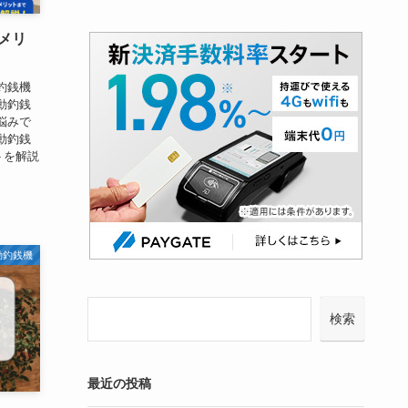
メリ
釣銭機
動釣銭
悩みで
動釣銭
トを解説
動釣銭機
検索
最近の投稿