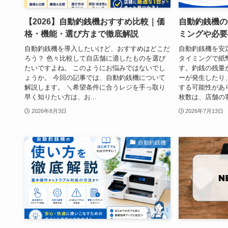
【2026】自動釣銭機おすすめ比較｜価
自動釣銭機の
格・機能・選び方まで徹底解説
ミングや必要
自動釣銭機を導入したいけど、おすすめはどこだ
自動釣銭機を安
ろう？ 色々比較して自店舗に適したものを選び
タイミングで紙
たいですよね。 このようにお悩みではないでし
す。釣銭の残量
ょうか。 今回の記事では、自動釣銭機について
ーが発生したり
解説します。 ＼希望条件に合うレジを手っ取り
する可能性があ
早く知りたい方は、お...
枚数は、店舗の客単
2026年8月3日
2026年7月13日
自動釣銭機