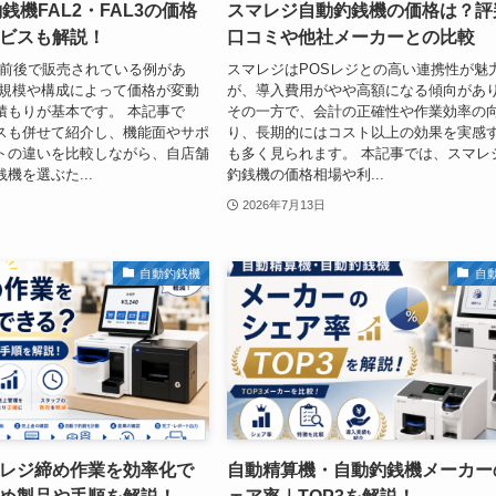
銭機FAL2・FAL3の価格
スマレジ自動釣銭機の価格は？評
ビスも解説！
口コミや他社メーカーとの比較
万円前後で販売されている例があ
スマレジはPOSレジとの高い連携性が魅
入規模や構成によって価格が変動
が、導入費用がやや高額になる傾向があ
積もりが基本です。 本記事で
その一方で、会計の正確性や作業効率の
スも併せて紹介し、機能面やサポ
り、長期的にはコスト以上の効果を実感
トの違いを比較しながら、自店舗
も多く見られます。 本記事では、スマレ
機を選ぶた...
釣銭機の価格相場や利...
2026年7月13日
自動釣銭機
自
レジ締め作業を効率化で
自動精算機・自動釣銭機メーカー