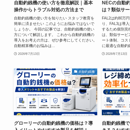
自動釣銭機の使い方を徹底解説｜基本
NECの自動釣
操作からトラブル対処の方法まで
は？類似サー
自動釣銭機の使い方を知りたい スタッフ教育を
FAL2は約80
簡単に済ませたい このようにお悩みではないで
り、FAL3は導
しょうか。 今回の記事では、自動釣銭機の使い
するため個別見
方について解説します。 これから自動釣銭機の
は、類似サービ
導入をお考えの方は、ぜひ参考にしてください。
ート体制、コス
自動精算機のお悩みは...
に最適な自動釣銭
2026年7月13日
2026年7月13日
自動釣銭機
グローリーの自動釣銭機の価格は？導
自動釣銭機で