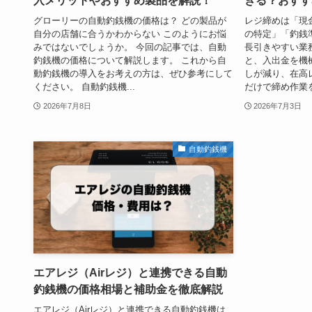
入メリットやおすすめ製品を解説！
きる？おすす
グローリーの自動釣銭機の価格は？ どの製品が
レジ締めは「現
自分の店舗に合うかわからない このようにお悩
の特定」「釣銭
みではないでしょうか。 今回の記事では、自動
長引きやすい業
釣銭機の価格について解説します。 これから自
と、入出金を機
動釣銭機の導入をお考えの方は、ぜひ参考にして
しが減り、在高
ください。 自動釣銭機...
だけで締め作業を
2026年7月8日
2026年7月3日
自動釣銭機
エアレジ（Airレジ）と連携できる自動
釣銭機の価格相場と補助金を徹底解説
エアレジ（Airレジ）と連携できる自動釣銭機は