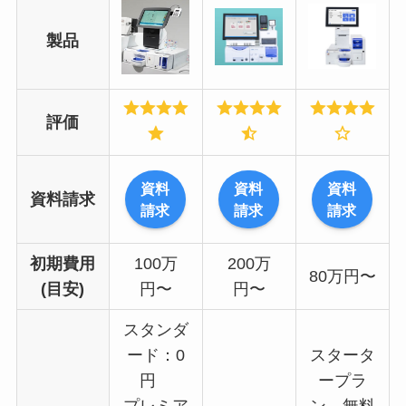
製品
評価
資料
資料
資料
資料請求
請求
請求
請求
初期費用
100万
200万
80万円〜
(目安)
円〜
円〜
スタンダ
ード：0
スタータ
円
ープラ
プレミア
ン 無料