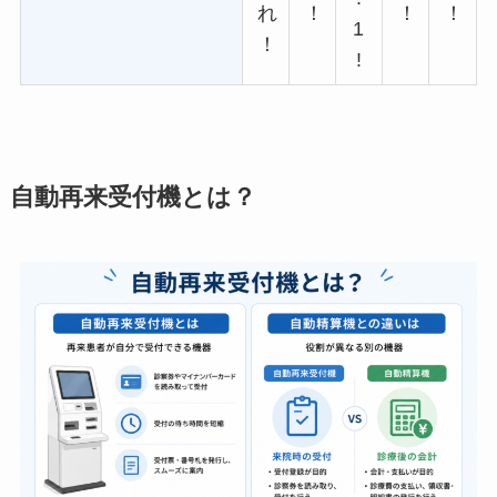
れ
！
！
！
1
！
!
自動再来受付機とは？