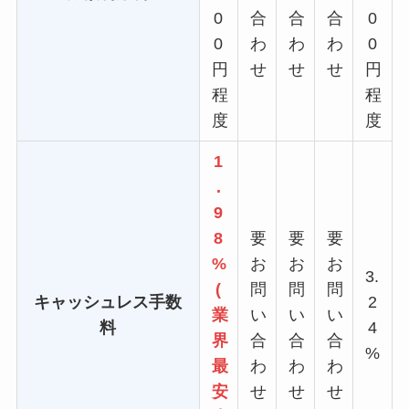
0
合
合
合
0
0
わ
わ
わ
0
円
せ
せ
せ
円
程
程
度
度
1
.
9
8
要
要
要
%
お
お
お
3.
(
問
問
問
キャッシュレス手数
2
業
い
い
い
料
4
界
合
合
合
%
最
わ
わ
わ
安
せ
せ
せ