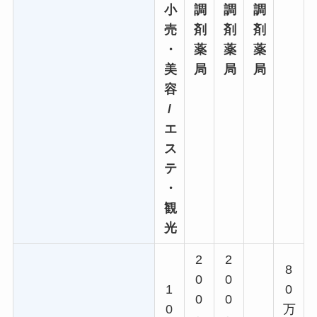
小
調
調
調
売
剤
剤
剤
・
薬
薬
薬
美
局
局
局
容
/
エ
ス
テ
・
観
光
2
2
8
0
0
1
0
0
0
0
万