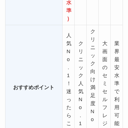
水
準
)
ク
人
リ
気
ク
大
業
ニ
N
リ
画
界
ッ
o
ニ
面
最
ク
.
ッ
の
安
向
1
ク
セ
水
け
！
人
ミ
準
おすすめポイント
満
迷
気
セ
で
足
っ
N
ル
利
度
た
o
フ
用
N
ら
.
レ
可
o
こ
1
ジ
能
.