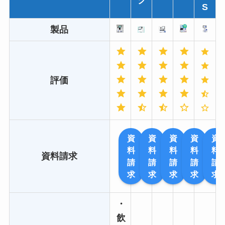
S
製品
評価
資
資
資
資
資
料
料
料
料
料
資料請求
請
請
請
請
請
求
求
求
求
求
・
飲