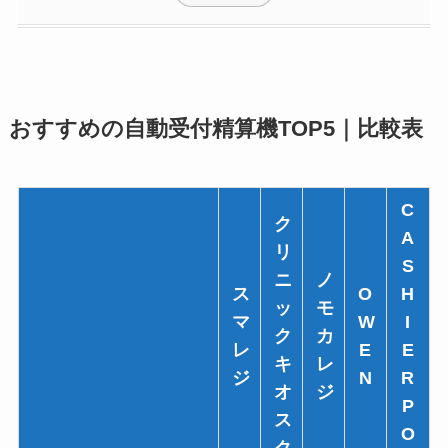
おすすめの自動受付精算機TOP5｜比較表
C
ク
A
リ
S
ニ
ノ
ス
O
H
ッ
モ
マ
W
I
ク
カ
レ
E
E
キ
レ
ジ
N
R
オ
ジ
P
ス
O
ク