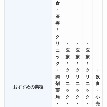
食
・
医
療
/
ク
リ
・
・
・
ニ
医
医
医
ッ
療
療
療
ク
/
/
/
・
ク
ク
ク
・
調
リ
リ
リ
飲
剤
ニ
ニ
ニ
食
おすすめの業種
薬
ッ
ッ
ッ
・
局
ク
ク
ク
小
・
・
・
・
売