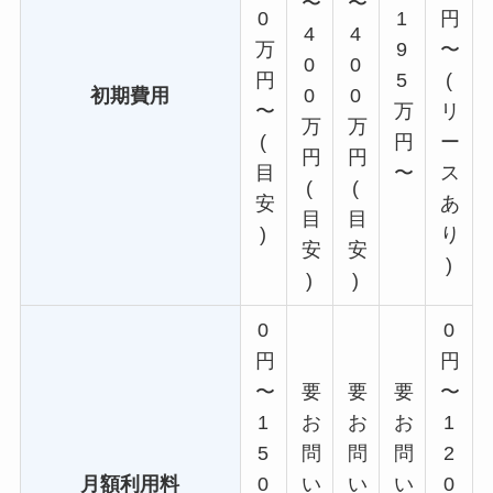
〜
〜
0
1
円
4
4
万
9
〜
0
0
円
5
(
初期費用
0
0
〜
万
リ
万
万
(
円
ー
円
円
目
〜
ス
(
(
安
あ
目
目
)
り
安
安
)
)
)
0
0
円
円
〜
要
要
要
〜
1
お
お
お
1
5
問
問
問
2
月額利用料
0
い
い
い
0