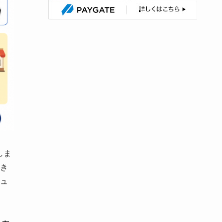
しま
き
ュ