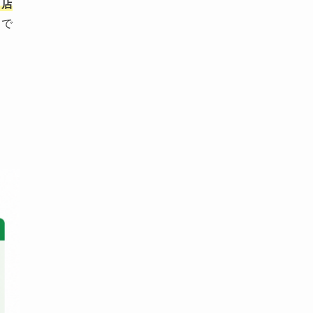
、店
まで