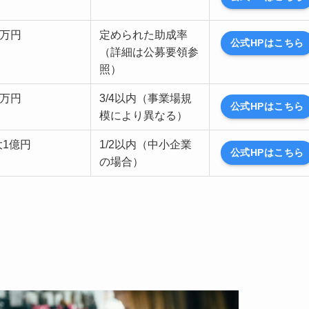
0万円
定められた助成率
公式HPはこちら
（詳細は公募要領参
照）
0万円
3/4以内（事業場規
公式HPはこちら
模により異なる）
大1億円
1/2以内（中小企業
公式HPはこちら
の場合）